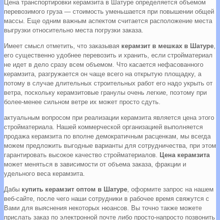
Цена транспортировки керамзита в Шатуре определяется объемом
перевозимого груза — стоимость уменьшается при повышении общей
массы. Еще одним важным аспектом считается расположение места
выгрузки относительно места погрузки заказа.
Имеет смысл отметить, что заказывая
керамзит в мешках в Шатуре
,
его существенно удобнее перевозить и хранить, если стройматериал
не идет в дело сразу всем объемом. Что касается нефасованного
керамзита, разгружается он чаще всего на открытую площадку, а
потому в случае длительных строительных работ его надо укрыть от
ветра, поскольку керамзитовые гранулы очень легкие, поэтому при
более-менее сильном ветре их может просто сдуть.
актуальным вопросом при реализации керамзита является цена этого
стройматериала. Нашей коммерческой организацией выполняется
продажа керамзита по вполне демократичным расценкам, мы всегда
можем предложить выгодные варианты для сотрудничества, при этом
гарантировать высокое качество стройматериалов.
Цена керамзита
может меняться в зависимости от объема заказа, фракции и
удельного веса керамзита.
Дабы
купить керамзит оптом в Шатуре
, оформите запрос на нашем
веб-сайте, после чего наши сотрудники в рабочее время свяжутся с
Вами для выяснения некоторых нюансов. Вы точно также можете
прислать заказ по электронной почте либо просто-напросто позвонить