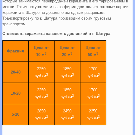
которые занимаются перепродажей керамзита и его тарированием в
мешки. Таким покупателям наша фирма доставляет оптовые партии
керамзита в Шатуре по довольно выгодным расценкам.
Транспортировку по г. Шатура производим своим грузовым
транспортом.
Стоимость керамзита навалом с доставкой в г. Шатура
Цена от
Цена от
Цена от
Фракция
3
3
3
10 м
20 м
50 м
2250
1850
1700
20-40
3
3
3
руб./м
руб./м
руб./м
2250
1850
1700
10-20
3
3
3
руб./м
руб./м
руб./м
2850
2450
2250
5-10
3
3
3
руб./м
руб./м
руб./м