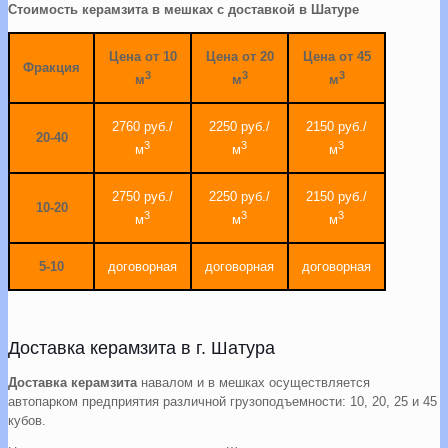
Стоимость керамзита в мешках с доставкой в Шатуре
Цена от 10
Цена от 20
Цена от 45
Фракция
3
3
3
м
м
м
2760 руб./
2250 руб./
2150 руб./
20-40
3
3
3
м
м
м
2750 руб./
2250 руб./
2150 руб./
10-20
3
3
3
м
м
м
5-10
договорная
договорная
договорная
Доставка керамзита в г. Шатура
Доставка керамзита
навалом и в мешках осуществляется
автопарком предприятия различной грузоподъемности: 10, 20, 25 и 45
кубов.