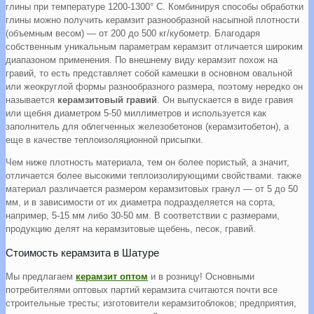
глины при температуре 1200-1300° С. Комбинируя способы обработки
глины можно получить керамзит разнообразной насыпной плотности
(объемным весом) — от 200 до 500 кг/кубометр. Благодаря
собственным уникальным параметрам керамзит отличается широким
диапазоном применения. По внешнему виду керамзит похож на
гравий, то есть представляет собой камешки в основном овальной
или жеокруглой формы разнообразного размера, поэтому нередко он
называется
керамзитовый гравий
. Он выпускается в виде гравия
или щебня диаметром 5-50 миллиметров и используется как
заполнитель для облегченных железобетонов (керамзитобетон), а
еще в качестве теплоизоляционной присыпки.
Чем ниже плотность материала, тем он более пористый, а значит,
отличается более высокими теплоизолирующими свойствами. также
материал различается размером керамзитовых гранул — от 5 до 50
мм, и в зависимости от их диаметра подразделяется на сорта,
например, 5-15 мм либо 30-50 мм. В соответствии с размерами,
продукцию делят на керамзитовые щебень, песок, гравий.
Стоимость керамзита в Шатуре
Мы предлагаем
керамзит оптом
и в розницу! Основными
потребителями оптовых партий керамзита считаются почти все
строительные тресты; изготовители керамзитоблоков; предприятия,