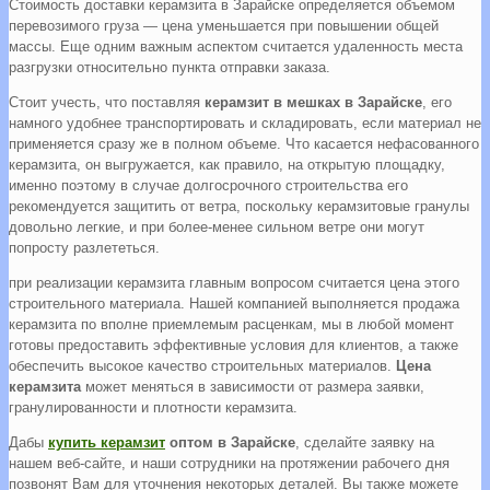
Стоимость доставки керамзита в Зарайске определяется объемом
перевозимого груза — цена уменьшается при повышении общей
массы. Еще одним важным аспектом считается удаленность места
разгрузки относительно пункта отправки заказа.
Стоит учесть, что поставляя
керамзит в мешках в Зарайске
, его
намного удобнее транспортировать и складировать, если материал не
применяется сразу же в полном объеме. Что касается нефасованного
керамзита, он выгружается, как правило, на открытую площадку,
именно поэтому в случае долгосрочного строительства его
рекомендуется защитить от ветра, поскольку керамзитовые гранулы
довольно легкие, и при более-менее сильном ветре они могут
попросту разлететься.
при реализации керамзита главным вопросом считается цена этого
строительного материала. Нашей компанией выполняется продажа
керамзита по вполне приемлемым расценкам, мы в любой момент
готовы предоставить эффективные условия для клиентов, а также
обеспечить высокое качество строительных материалов.
Цена
керамзита
может меняться в зависимости от размера заявки,
гранулированности и плотности керамзита.
Дабы
купить керамзит
оптом в Зарайске
, сделайте заявку на
нашем веб-сайте, и наши сотрудники на протяжении рабочего дня
позвонят Вам для уточнения некоторых деталей. Вы также можете