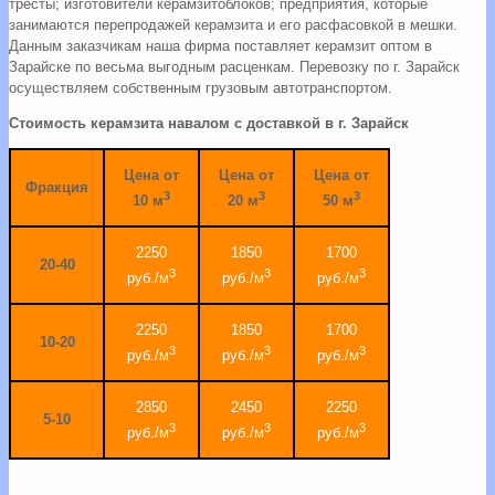
тресты; изготовители керамзитоблоков; предприятия, которые
занимаются перепродажей керамзита и его расфасовкой в мешки.
Данным заказчикам наша фирма поставляет керамзит оптом в
Зарайске по весьма выгодным расценкам. Перевозку по г. Зарайск
осуществляем собственным грузовым автотранспортом.
Стоимость керамзита навалом с доставкой в г. Зарайск
Цена от
Цена от
Цена от
Фракция
3
3
3
10 м
20 м
50 м
2250
1850
1700
20-40
3
3
3
руб./м
руб./м
руб./м
2250
1850
1700
10-20
3
3
3
руб./м
руб./м
руб./м
2850
2450
2250
5-10
3
3
3
руб./м
руб./м
руб./м