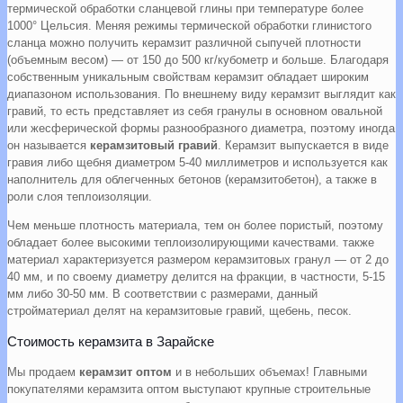
термической обработки сланцевой глины при температуре более
1000° Цельсия. Меняя режимы термической обработки глинистого
сланца можно получить керамзит различной сыпучей плотности
(объемным весом) — от 150 до 500 кг/кубометр и больше. Благодаря
собственным уникальным свойствам керамзит обладает широким
диапазоном использования. По внешнему виду керамзит выглядит как
гравий, то есть представляет из себя гранулы в основном овальной
или жесферической формы разнообразного диаметра, поэтому иногда
он называется
керамзитовый гравий
. Керамзит выпускается в виде
гравия либо щебня диаметром 5-40 миллиметров и используется как
наполнитель для облегченных бетонов (керамзитобетон), а также в
роли слоя теплоизоляции.
Чем меньше плотность материала, тем он более пористый, поэтому
обладает более высокими теплоизолирующими качествами. также
материал характеризуется размером керамзитовых гранул — от 2 до
40 мм, и по своему диаметру делится на фракции, в частности, 5-15
мм либо 30-50 мм. В соответствии с размерами, данный
стройматериал делят на керамзитовые гравий, щебень, песок.
Стоимость керамзита в Зарайске
Мы продаем
керамзит оптом
и в небольших объемах! Главными
покупателями керамзита оптом выступают крупные строительные