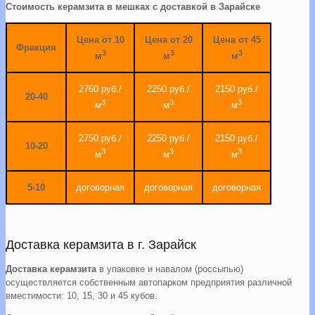
Стоимость керамзита в мешках с доставкой в Зарайске
Цена от 10
Цена от 20
Цена от 45
Фракция
3
3
3
м
м
м
2760 руб./
2250 руб./
2150 руб./
20-40
3
3
3
м
м
м
2750 руб./
2250 руб./
2150 руб./
10-20
3
3
3
м
м
м
5-10
договорная
договорная
договорная
Доставка керамзита в г. Зарайск
Доставка керамзита
в упаковке и навалом (россыпью)
осуществляется собственным автопарком предприятия различной
вместимости: 10, 15, 30 и 45 кубов.